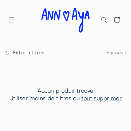
et
passer
au
contenu
Panier
Filtrer et trier
0 produit
Aucun produit trouvé
Utiliser moins de filtres ou
tout supprimer